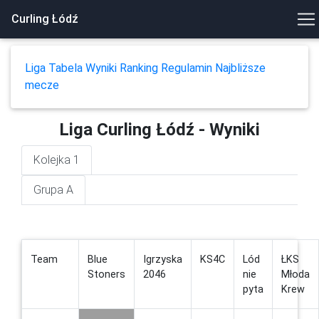
Curling Łódź
Liga
Tabela
Wyniki
Ranking
Regulamin
Najbliższe
mecze
Liga Curling Łódź - Wyniki
Kolejka 1
Grupa A
Team
Blue
Igrzyska
KS4C
Lód
ŁKS
Stoners
2046
nie
Młoda
pyta
Krew