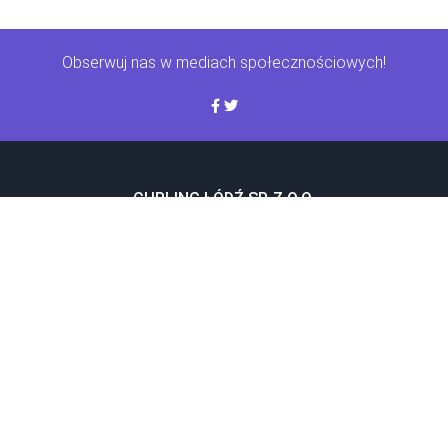
Obserwuj nas w mediach społecznościowych!
CURLING ŁÓDŹ SP. Z O.O.
Pierwsza w Polsce, profesjonalna, 4 - torowa hala curlingowa
PRZYDATNE LINKI
Regulamin hali
Regulamin rezerwacji