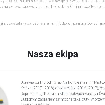
 czy dopiero zamierzasz postawić swoje pierwsze kroki na lodzie
s zagrać swój pierwszy kamień lub buduj w Curling Łódź formę na 
Hala powstała w całości staraniami łódzkich pasjonatów curlingu
Nasza ekipa
Uprawia curling od 13 lat. Na koncie ma m.in. Mist
Kobiet (2017 i 2018) oraz Mixtów (2016 i 2017), r
Reprezentacji Polski na Mistrzostwach Europy i Świat
ulubionym zagraniem są mocne take-outy. W przerwa
chodzi po górach.