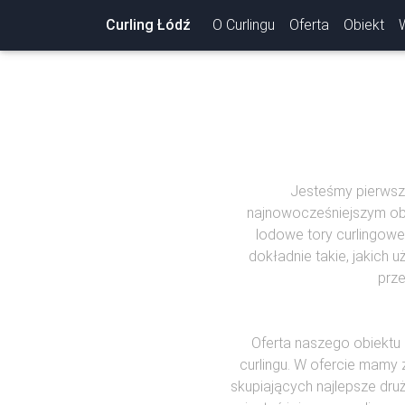
Curling Łódź
O Curlingu
Oferta
Obiekt
Jesteśmy pierwszą
najnowocześniejszym ob
lodowe tory curlingowe
dokładnie takie, jakich 
prze
Oferta naszego obiektu 
curlingu. W ofercie mamy z
skupiających najlepsze dru