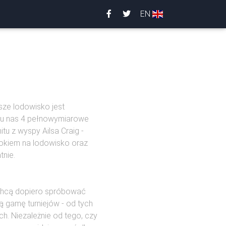
EN
sze lodowisko jest
 u nas 4 pełnowymiarowe
u z wyspy Ailsa Craig -
idokiem na lodowisko oraz
tnie.
e chcą dopiero spróbować
ką gamę turniejów - od tych
h. Niezależnie od tego, czy