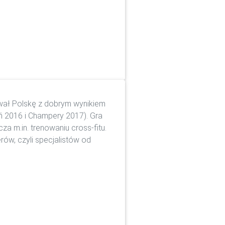
ował Polskę z dobrym wynikiem
ń 2016 i Champery 2017). Gra
cza m.in. trenowaniu cross-fitu.
rów, czyli specjalistów od