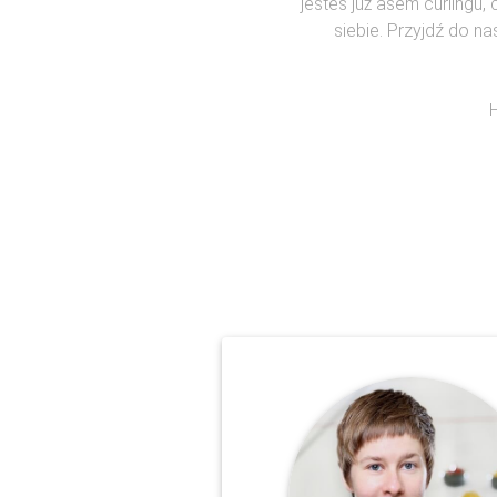
jesteś już asem curlingu,
siebie. Przyjdź do na