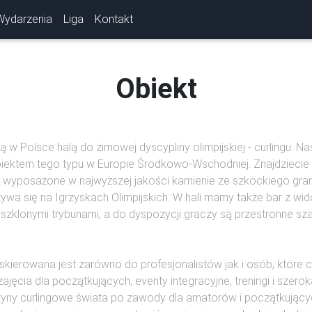
Wydarzenia
Liga
Kontakt
Obiekt
 w Polsce halą do zimowej dyscypliny olimpijskiej - curlingu. Na
iektem tego typu w Europie Środkowo-Wschodniej. Znajdziecie
 wyposażone w najwyższej jakości kamienie ze szkockiego granit
używa się na Igrzyskach Olimpijskich. W hali mamy także bar z w
szklonymi trybunami, a do dyspozycji graczy są przestronne sza
skierowana jest zarówno do profesjonalistów jak i osób, któr
ajęcia dla początkujących, eventy integracyjne, treningi i szero
żyny curlingowe świata po zawody dla amatorów i początkującyc