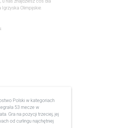
, u nas znajdziesz coś dla
Igrzyska Olimpijskie.
.
rzostwo Polski w kategoriach
ozegrała 53 mecze w
a. Gra na pozycji trzeciej, jej
ch od curlingu najchętniej