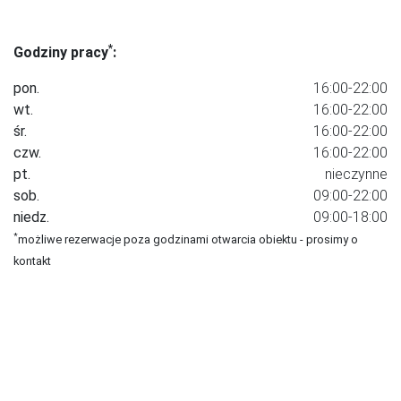
*
Godziny pracy
:
pon.
16:00-22:00
wt.
16:00-22:00
śr.
16:00-22:00
czw.
16:00-22:00
pt.
nieczynne
sob.
09:00-22:00
niedz.
09:00-18:00
*
możliwe rezerwacje poza godzinami otwarcia obiektu - prosimy o
kontakt