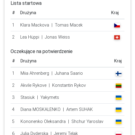
Lista startowa
#
Drużyna
Kraj
1
Klara Mackova | Tomas Macek
2
Lea Hüppi | Jonas Weiss
Oczekujące na potwierdzenie
#
Drużyna
Kraj
1
Miia Ahrenberg | Juhana Saario
2
Akvile Rykove | Konstantin Rykov
3
Stasiuk | Yakymets
4
Diana MOSKALENKO | Artem SUHAK
5
Kononenko Oleksandra | Shchur Yaroslav
6
Julia Dyderska | Jeremi Telak