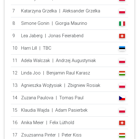
7
Katarzyna Grzelka | Aleksander Grzelka
8
Simone Gonin | Giorgia Maurino
9
Lea Jaberg | Jonas Feierabend
10
Harri Lill | TBC
11
Adela Walczak | Andrzej Augustyniak
12
Linda Joo | Benjamin Raul Karasz
13
Agnieszka Wojtysiak | Zbigniew Rosiak
14
Zuzana Paulova | Tomas Paul
15
Klaudia Wajda | Adam Pasierbek
16
Anika Meier | Felix Lüthold
17
Zsuzsanna Pinter | Peter Kiss