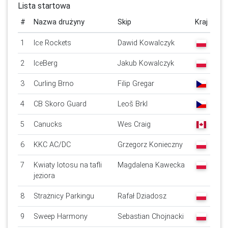
Lista startowa
#
Nazwa drużyny
Skip
Kraj
1
Ice Rockets
Dawid Kowalczyk
2
IceBerg
Jakub Kowalczyk
3
Curling Brno
Filip Gregar
4
CB Skoro Guard
Leoš Brkl
5
Canucks
Wes Craig
6
KKC AC/DC
Grzegorz Konieczny
7
Kwiaty lotosu na tafli
Magdalena Kawecka
jeziora
8
Strażnicy Parkingu
Rafał Dziadosz
9
Sweep Harmony
Sebastian Chojnacki