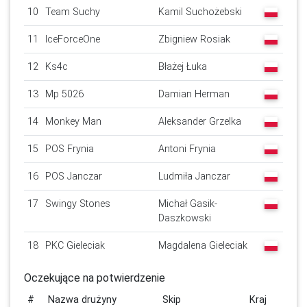
10
Team Suchy
Kamil Suchożebski
11
IceForceOne
Zbigniew Rosiak
12
Ks4c
Błażej Łuka
13
Mp 5026
Damian Herman
14
Monkey Man
Aleksander Grzelka
15
POS Frynia
Antoni Frynia
16
POS Janczar
Ludmiła Janczar
17
Swingy Stones
Michał Gasik-
Daszkowski
18
PKC Gieleciak
Magdalena Gieleciak
Oczekujące na potwierdzenie
#
Nazwa drużyny
Skip
Kraj