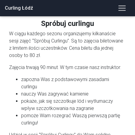
Curling Łódź
Spróbuj curlingu
W ciągu każdego sezonu organizujemy kilkanaście
sesji zajęć “Spróbuj Curlingu”. Są to zajęcia biletowane
z limitem ilości uczestników. Cena biletu dla jednej
osoby to 80 zł.
Zajęcia trwają 90 minut. W tym czasie nasz instruktor:
zapozna Was z podstawowymi zasadami
curlingu
nauczy Was zagrywać kamienie
pokaże, jak się szczotkuje lód i wytłumaczy
wpływ szczotkowania na zagranie
pomoże Wam rozegrać Waszą pierwszą partię
curlingu!
Udział w sesji “Spróbuj Curlingu” da Wam solidne